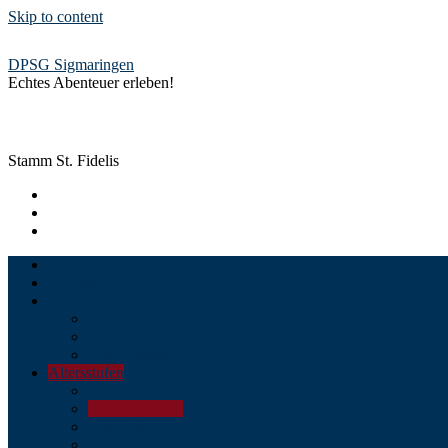
Skip to content
DPSG Sigmaringen
Echtes Abenteuer erleben!
Stamm St. Fidelis
Start
Beiträge
Pfadfinder*in werden
Über uns
Geschichte
Gut zu wissen
Altersstufen
Wölflinge
Jungpfadfinder
Pfadfinder
Rover