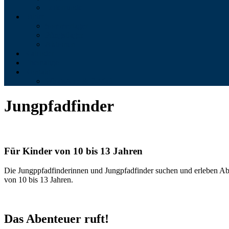
Leiterrunde
Bilder
Sommerlager
Pfingstlager
Aktionen
Kalender
Ehemalige
Kontakt
WhatsApp & E-Mail
Jungpfadfinder
Für Kinder von 10 bis 13 Jahren
Die Jungppfadfinderinnen und Jungpfadfinder suchen und erleben Aben
von 10 bis 13 Jahren.
Das Abenteuer ruft!