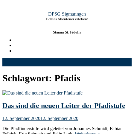
Skip
to
DPSG Sigmaringen
content
Echtes Abenteuer erleben!
Stamm St. Fidelis
Schlagwort:
Pfadis
Das sind die neuen Leiter der Pfadistufe
12. September 2020
12. September 2020
Die Pfadfinderstufe wird geleitet von Johannes Schmidt, Fabian
Felbick, Eric Schwab und Felix Link.
Weiterlesen »